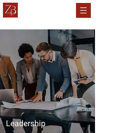
ZIEMER BRAUN & P
TOP MANAGEMENT
CONSULTING
Führung I Karriere I OutPlacement I Change I
Leadership