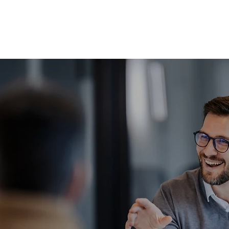
TING
Home