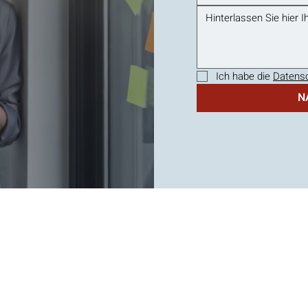
Ich habe die 
Datensc
N
g | Top Management | Managementberatung | Top Manag
nagement Consulting | Top Coaching | Beratung Führung
ren Lesbarkeit wird auf die gleichzeitige Verwendung der Sprachformen männlich, w
Sämtliche Personenbezeichnungen gelten gleichermaßen für alle Geschlechter
Impressum |
Datenschutz