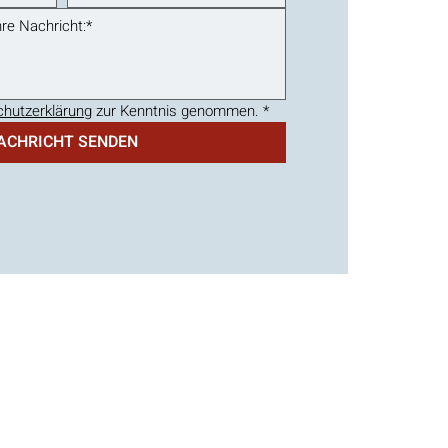
hutzerklärung
 zur Kenntnis genommen.
*
ACHRICHT SENDEN
ement Beratung
skräfte
eiblich und divers (m/w/d) verzichtet.