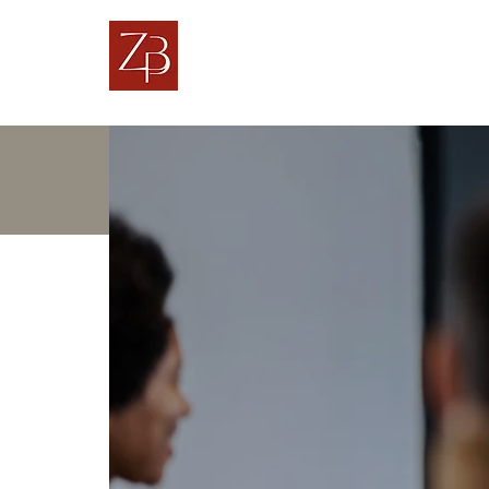
ZIEMER BRAUN & P
TOP MANAGEMENT CONSUL
Führung I Karriere I OutPlacement I Change I