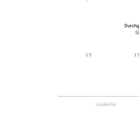
Durchg
S
1 T
1 
Leadership