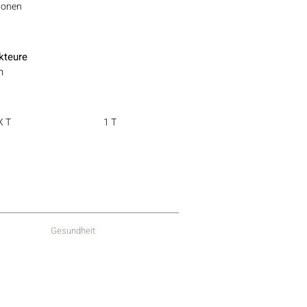
ionen
kteure
n
X T
1 T
Gesundheit