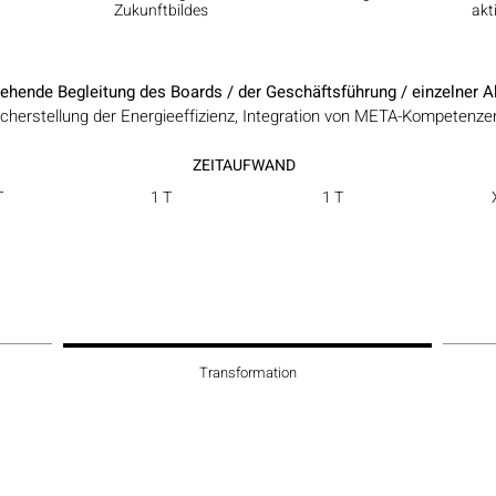
Zukunftbildes
akt
ehende Begleitung des Boards / der Geschäftsführung / einzelner A
icherstellung der Energieeffizienz, Integration von META-Kompetenze
ZEITAUFWAND
T
1 T
1 T
Transformation