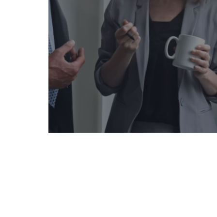
Top Consultin
Top Ma
Gender-Hinweis:
Aus Gründen der besse