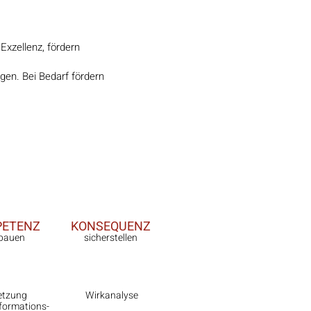
xzellenz, fördern
gen. Bei Bedarf fördern
ETENZ
KONSEQUENZ
bauen
sicherstellen
5.
6.
etzung
Wirkanalyse
formations-