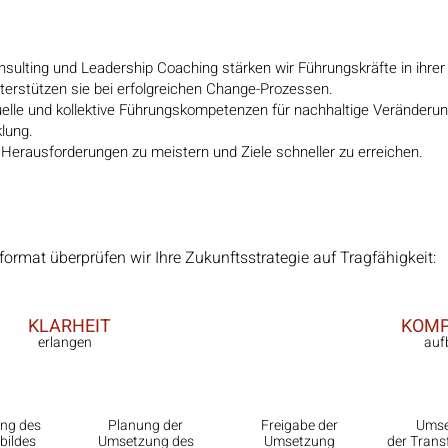
ting und Leadership Coaching stärken wir Führungskräfte in ihrer E
nterstützen sie bei erfolgreichen Change-Prozessen.
elle und kollektive Führungskompetenzen für nachhaltige Veränderun
klung.
t, Herausforderungen zu meistern und Ziele schneller zu erreichen.
ormat überprüfen wir Ihre Zukunftsstrategie auf Tragfähigkeit:
KLARHEIT
KOMP
erlangen
auf
.
3.
4.
ng des
Planung der
Freigabe der
Ums
bildes
Umsetzung des
Umsetzung
der Trans